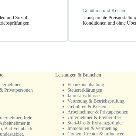
Gebühren und Kosten
rden und Sozial-
Transparente Preisgestaltun
triebsprüfungen.
Konditionen und ohne Übe
te
Leistungen & Branchen
ternehmer
Finanz­­buchhaltung
& Privatpersonen
Steuer­erklärungen
Jahresab­schlüsse
Vertretung & Betriebsprüfung
Gebühren & Kosten
Arbeitnehmer & Privatpersonen
Unternehmer & Freiberufler
nternehmer, freie
Start-Ups & Existenzgründer
Arbeitnehmer in
Immobilien & Vermietung
, Bad Feilnbach
Content Creator & Influencer
undesgebiet.