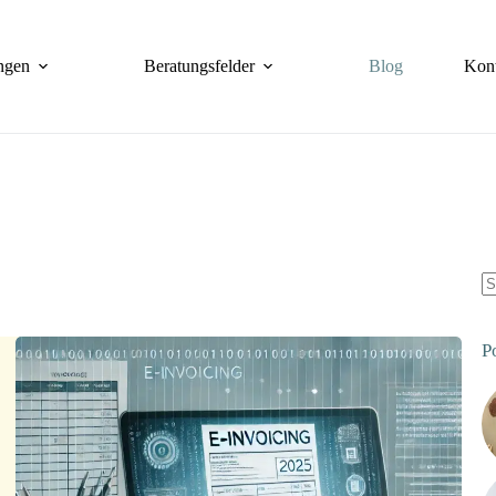
ngen
Beratungsfelder
Blog
Kon
K
Er
P