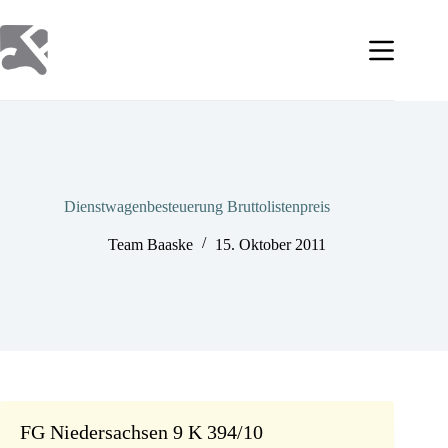
Zum
Inhalt
springen
Dienstwagen­besteuerung Bruttolisten­preis
Team Baaske
15. Oktober 2011
FG Niedersachsen 9 K 394/10