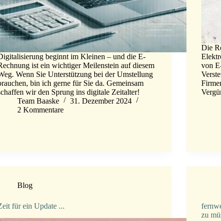
Die R
Digitalisierung beginnt im Kleinen – und die E-
Elekt
Rechnung ist ein wichtiger Meilenstein auf diesem
von E-
Weg. Wenn Sie Unterstützung bei der Umstellung
Verst
brauchen, bin ich gerne für Sie da. Gemeinsam
Firme
schaffen wir den Sprung ins digitale Zeitalter!
Vergün
Team Baaske
31. Dezember 2024
2 Kommentare
Blog
Zeit für ein Update ...
fernw
zu müs