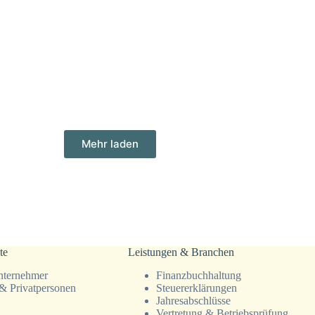
Mehr laden
te
Leistungen & Branchen
ternehmer
Finanz­­buchhaltung
& Privatpersonen
Steuer­erklärungen
Jahresab­schlüsse
Vertretung & Betriebsprüfung