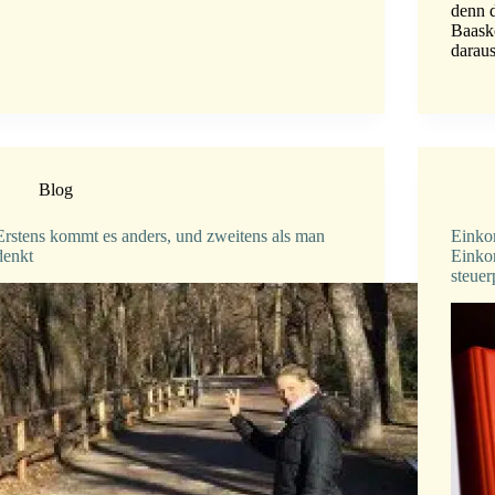
denn d
Baaske
darau
Blog
Erstens kommt es anders, und zweitens als man
Einko
denkt
Einko
steuerp